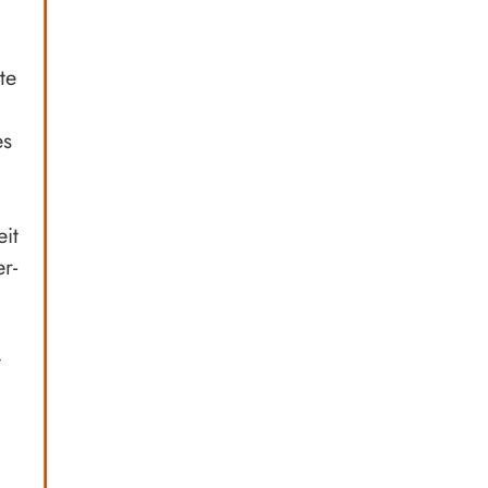
te
es
it
r-
t