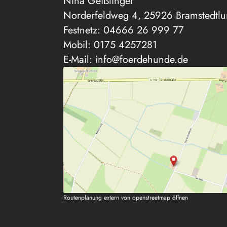
Nina Geißlinger
Norderfeldweg 4, 25926 Bramstedtl
Festnetz:
04666 26 999 77
Mobil:
0175 4257281
E-Mail:
info@foerdehunde.de
Routenplanung extern von openstreetmap öffnen