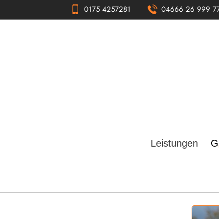
0175 4257281
04666 26 999 7
Leistungen
G