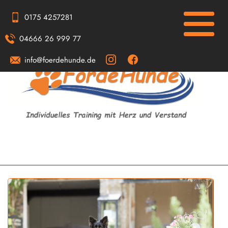
0175 4257281
04666 26 999 77
info@foerdehunde.de